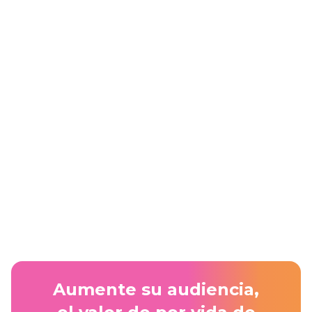
Live From São Paulo: Terrific And
StarLive At Fórum E-Commerce Brasil
2026
Aprenda más
Aumente su audiencia,