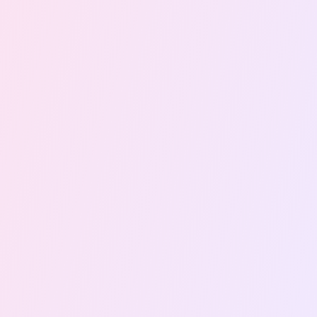
Arben Kane
Peter Naylor
David Sable
Dra. Onn Shehory