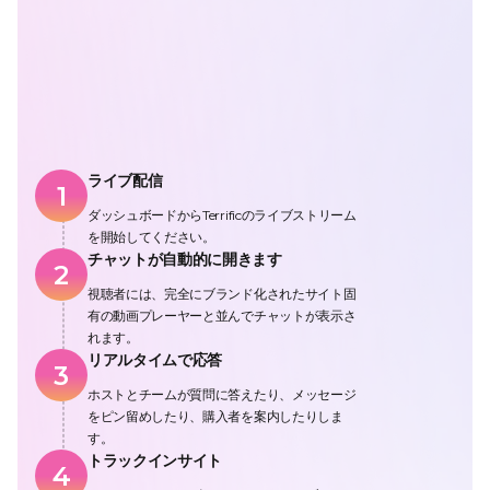
ライブ配信
1
ダッシュボードからTerrificのライブストリーム
を開始してください。
チャットが自動的に開きます
2
視聴者には、完全にブランド化されたサイト固
有の動画プレーヤーと並んでチャットが表示さ
れます。
リアルタイムで応答
3
ホストとチームが質問に答えたり、メッセージ
をピン留めしたり、購入者を案内したりしま
す。
トラックインサイト
4