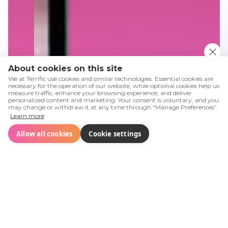
About cookies on this site
We at Terrific use cookies and similar technologies. Essential cookies are
necessary for the operation of our website, while optional cookies help us
measure traffic, enhance your browsing experience, and deliver
personalized content and marketing. Your consent is voluntary, and you
may change or withdraw it at any time through “Manage Preferences”.
Learn more
Allow all cookies
Cookie settings